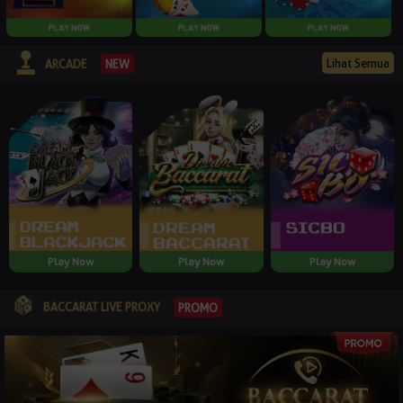
Lihat Semua
NEW
ARCADE
Play Now
Play Now
Play Now
BACCARAT LIVE PROXY
PROMO