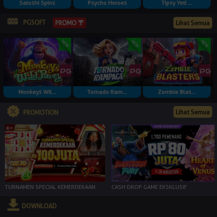
Satoshi Spins
Psycho Heroes
Tipsy Yeti ...
PGSOFT
PROMO
Lihat Semua
Monkeys Wil...
Tornado Ram...
Zombie Blas...
Lihat Semua
PROMOTION
TURNAMEN SPECIAL KEMERDEKAAN
CASH DROP GAME EKSKLUSIF
DOWNLOAD