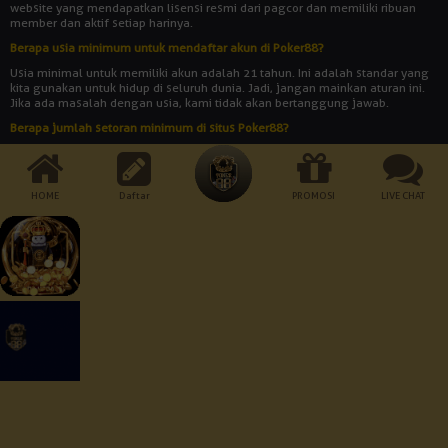
website yang mendapatkan lisensi resmi dari pagcor dan memiliki ribuan
member dan aktif setiap harinya.
Berapa usia minimum untuk mendaftar akun di Poker88?
Usia minimal untuk memiliki akun adalah 21 tahun. Ini adalah standar yang
kita gunakan untuk hidup di seluruh dunia. Jadi, jangan mainkan aturan ini.
Jika ada masalah dengan usia, kami tidak akan bertanggung jawab.
Berapa jumlah setoran minimum di situs Poker88?
Jumlah setoran minimum adalah Rp 10.000. Bukankah itu rendah? Dengan
uang yang begitu banyak, Anda bisa memainkan semua jenis permainan
yang disediakan oleh agen judi online POKER88.
HOME
Daftar
PROMOSI
LIVE CHAT
Cara Pembayaran:
Dukungan Perangkat :
Keamanan Terjamin :
© 2026 Poker88. All Rights Reserved | 18+